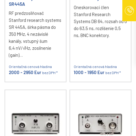
SR445A
Oneskorovací člen
RF predzosilňovač
Stanford Research
Stanford research systems
Systems DB 64, rozsah od 0
SR 445A, šírka pásma do
do 63,5 ns, rozlíšenie 0,5
350 MHz, 4 nezávislé
ns, BNC konektory.
kanály, vstupný šum
6,4 nV/√Hz, zosilnenie
(gain)…
Orientačná cenová hladina
Orientačná cenová hladina
2000 - 2950 Eur
1000 - 1950 Eur
bez DPH *
bez DPH *