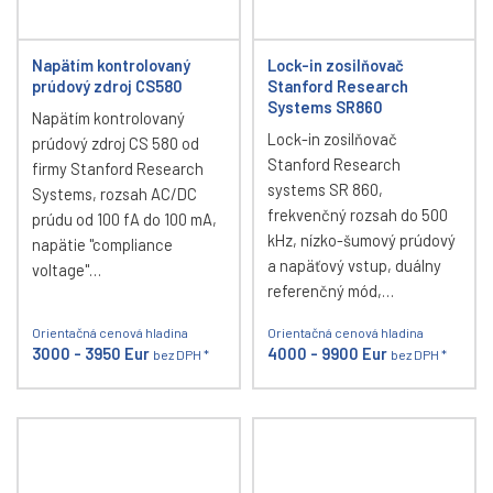
Napätím kontrolovaný
Lock-in zosilňovač
prúdový zdroj CS580
Stanford Research
Systems SR860
Napätím kontrolovaný
Lock-in zosilňovač
prúdový zdroj CS 580 od
Stanford Research
firmy Stanford Research
systems SR 860,
Systems, rozsah AC/DC
frekvenčný rozsah do 500
prúdu od 100 fA do 100 mA,
kHz, nízko-šumový prúdový
napätie "compliance
a napäťový vstup, duálny
voltage"…
referenčný mód,…
Orientačná cenová hladina
Orientačná cenová hladina
3000 - 3950 Eur
4000 - 9900 Eur
bez DPH *
bez DPH *