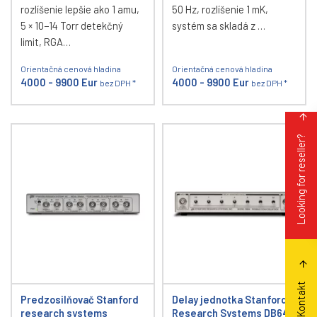
rozlíšenie lepšie ako 1 amu,
50 Hz, rozlíšenie 1 mK,
5 × 10−14 Torr detekčný
systém sa skladá z …
limit, RGA…
Orientačná cenová hladina
Orientačná cenová hladina
4000 - 9900 Eur
4000 - 9900 Eur
bez DPH *
bez DPH *
Looking for reseller?
Kontakt
Predzosilňovač Stanford
Delay jednotka Stanford
research systems
Research Systems DB64