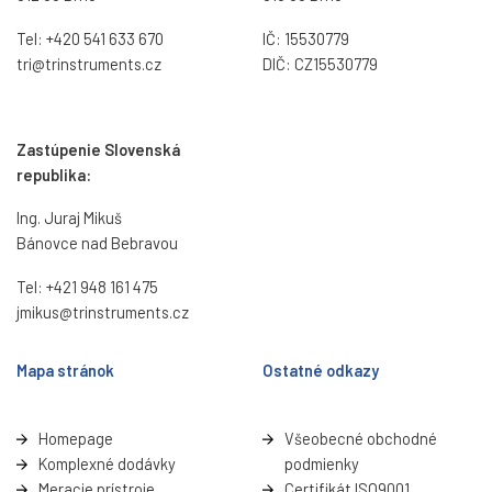
Tel:
+420 541 633 670
IČ: 15530779
tri@trinstruments.
cz
DIČ: CZ15530779
Zastúpenie Slovenská
republika:
Ing. Juraj Mikuš
Bánovce nad Bebravou
Tel:
+421 948 161 475
jmikus@trinstruments.cz
Mapa stránok
Ostatné odkazy
Homepage
Všeobecné obchodné
Komplexné dodávky
podmienky
Meracie prístroje
Certifikát ISO9001