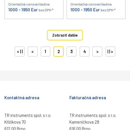
Orientačná cenová hladina
Orientačná cenová hladina
1000 - 1950 Eur
1000 - 1950 Eur
bez DPH *
bez DPH *
Zobraziť ďalšie
< | |
<
1
2
3
4
>
| | >
Kontaktná adresa
Fakturačná adresa
TR instruments spol. s r.o.
TR instruments spol. s r.o.
Křižíkova 70
Kameníčkova 28
612 00 Brno
616 00 Brno