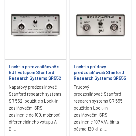
Lock-in predzosilňovač s
Lock-in prúdový
BJT vstupom Stanford
predzosilňovač Stanford
Research Systems SR552
Research Systems SR555
Napäťový predzosilňovač
Prúdový
Stanford research systems
predzosilňovač Stanford
SR 552, použitie s Lock-in
research systems SR 555,
zosilňovačmi SRS,
použitie s Lock-in
zosilnenie do 100, možnosť
zosilňovačmi SRS,
diferenciálneho vstupu A-
zosilnenie 107 V/A, šírka
B,…
pásma 120 kHz, …