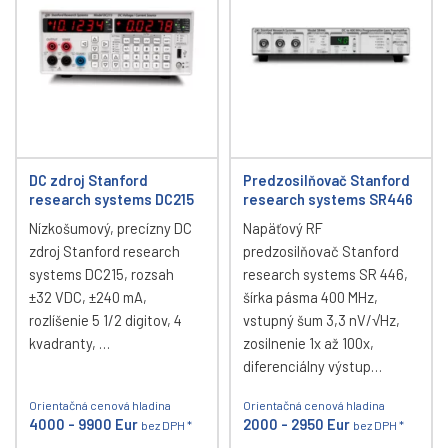
DC zdroj Stanford
Predzosilňovač Stanford
research systems DC215
research systems SR446
Nízkošumový, precízny DC
Napäťový RF
zdroj Stanford research
predzosilňovač Stanford
systems DC215, rozsah
research systems SR 446,
±32 VDC, ±240 mA,
šírka pásma 400 MHz,
rozlíšenie 5 1/2 digitov, 4
vstupný šum 3,3 nV/√Hz,
kvadranty, …
zosilnenie 1x až 100x,
diferenciálny výstup…
Orientačná cenová hladina
Orientačná cenová hladina
4000 - 9900 Eur
2000 - 2950 Eur
bez DPH *
bez DPH *