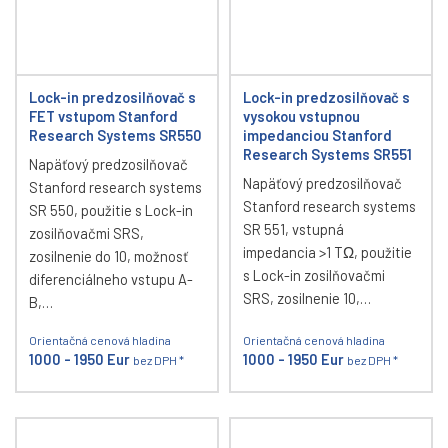
Lock-in predzosilňovač s
Lock-in predzosilňovač s
FET vstupom Stanford
vysokou vstupnou
Research Systems SR550
impedanciou Stanford
Research Systems SR551
Napäťový predzosilňovač
Napäťový predzosilňovač
Stanford research systems
Stanford research systems
SR 550, použitie s Lock-in
SR 551, vstupná
zosilňovačmi SRS,
impedancia >1 TΩ, použitie
zosilnenie do 10, možnosť
s Lock-in zosilňovačmi
diferenciálneho vstupu A-
SRS, zosilnenie 10,…
B,…
Orientačná cenová hladina
Orientačná cenová hladina
1000 - 1950 Eur
1000 - 1950 Eur
bez DPH *
bez DPH *