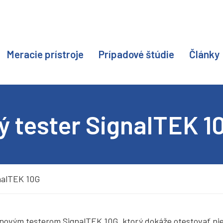
Meracie prístroje
Prípadové štúdie
Články
ý tester SignalTEK 1
gnalTEK 10G
 novým testerom SignalTEK 10G, ktorý dokáže otestovať ni