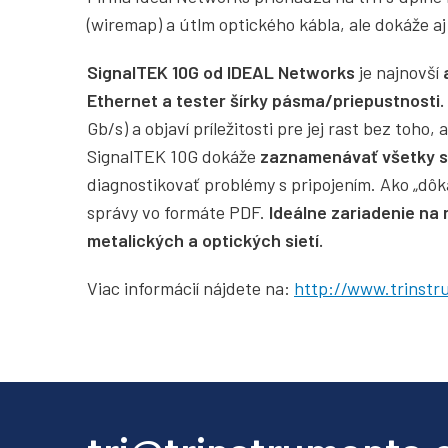
(wiremap) a útlm optického kábla, ale dokáže aj
SignalTEK 10G od IDEAL Networks
je
najnovší
Ethernet a tester šírky pásma/priepustnosti.
Gb/s) a objaví príležitosti pre jej rast bez toho
SignalTEK 10G dokáže
zaznamenávať všetky si
diagnostikovať problémy s pripojením. Ako „dô
správy vo formáte PDF.
Ideálne zariadenie na
metalických a optických sietí.
Viac informácií nájdete na:
http://www.trinstr