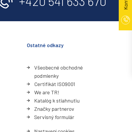
Kontakt
+420 541 633 670
Ostatné odkazy
Všeobecné obchodné
podmienky
Certifikát ISO9001
We are TR!
Katalóg k stiahnutiu
Značky partnerov
Servisný formulá
r
Nastavení cookies