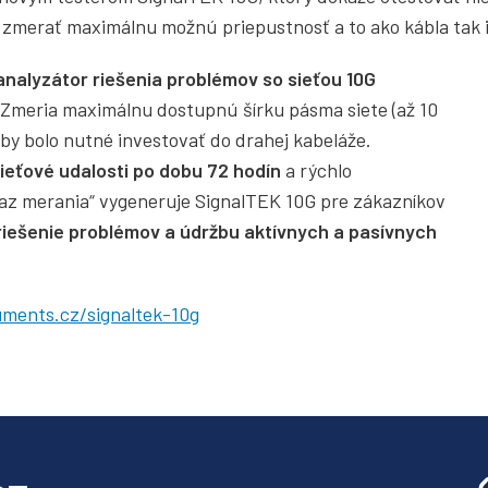
 zmerať maximálnu možnú priepustnosť a to ako kábla tak i 
analyzátor riešenia problémov so sieťou 10G
Zmeria maximálnu dostupnú šírku pásma siete (až 10
, aby bolo nutné investovať do drahej kabeláže.
eťové udalosti po dobu 72 hodín
a rýchlo
kaz merania“ vygeneruje SignalTEK 10G pre zákazníkov
 riešenie problémov a údržbu aktívnych a pasívnych
uments.cz/signaltek-10g