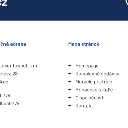
cz
ačná adresa
Mapa stránok
uments spol. s r.o.
Homepage
čkova 28
Komplexné dodávky
Brno
Meracie prístroje
Prípadové štúdie
30779
O spoločnosti
15530779
Kontakt