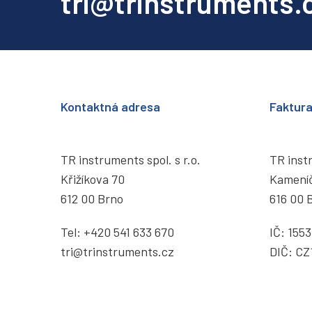
tri@trinstruments.
Kontaktná adresa
Faktur
TR instruments spol. s r.o.
TR instr
Křižíkova 70
Kamení
612 00 Brno
616 00 
Tel:
+420 541 633 670
IČ: 155
tri@trinstruments.
cz
DIČ: CZ