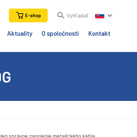
E-shop
Aktuality
O spoločnosti
Kontakt
0G
elen správne zapojenie metalického kábla