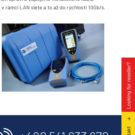
v rámci LAN siete a to až do rýchlosti 10Gb/s.
Looking for reseller?