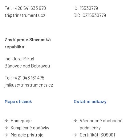
Tel:
+420 541 633 670
IČ: 15530779
tri@trinstruments.
cz
DIČ: CZ15530779
Zastúpenie Slovenská
republika:
Ing. Juraj Mikuš
Bánovce nad Bebravou
Tel:
+421 948 161 475
jmikus@trinstruments.cz
Mapa stránok
Ostatné odkazy
Homepage
Všeobecné obchodné
Komplexné dodávky
podmienky
Meracie prístroje
Certifikát ISO9001