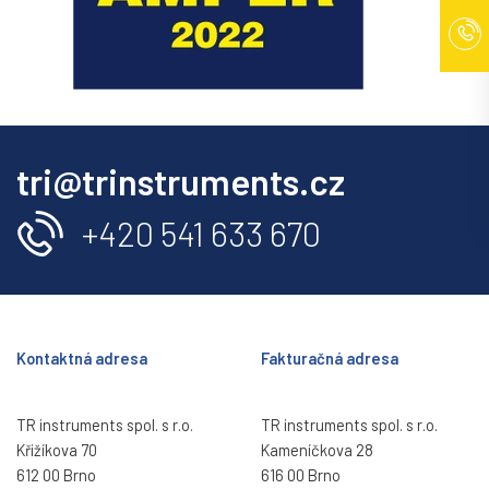
tri@trinstruments.cz
+420 541 633 670
Kontaktná adresa
Fakturačná adresa
TR instruments spol. s r.o.
TR instruments spol. s r.o.
Křižíkova 70
Kameníčkova 28
612 00 Brno
616 00 Brno