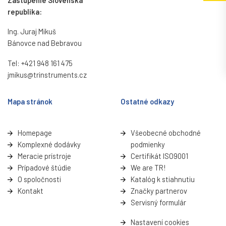
Zastúpenie Slovenská
republika:
Ing. Juraj Mikuš
Bánovce nad Bebravou
Tel:
+421 948 161 475
jmikus@trinstruments.cz
Mapa stránok
Ostatné odkazy
Homepage
Všeobecné obchodné
Komplexné dodávky
podmienky
Meracie prístroje
Certifikát ISO9001
Prípadové štúdie
We are TR!
O spoločnosti
Katalóg k stiahnutiu
Kontakt
Značky partnerov
Servisný formulá
r
Nastavení cookies