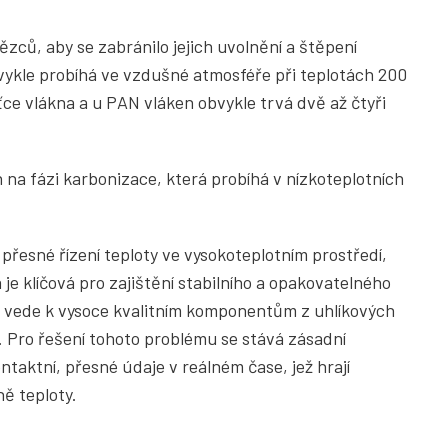
ězců, aby se zabránilo jejich uvolnění a štěpení
ykle probíhá ve vzdušné atmosféře při teplotách 200
ťce vlákna a u PAN vláken obvykle trvá dvě až čtyři
 na fázi karbonizace, která probíhá v nízkoteplotních
přesné řízení teploty ve vysokoteplotním prostředí,
a je klíčová pro zajištění stabilního a opakovatelného
 vede k vysoce kvalitním komponentům z uhlíkových
 Pro řešení tohoto problému se stává zásadní
ntaktní, přesné údaje v reálném čase, jež hrají
ě teploty.