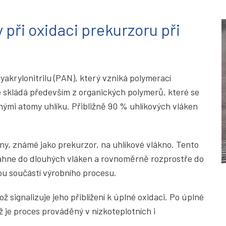
 při oxidaci prekurzoru při
yakrylonitrilu (PAN), který vzniká polymerací
e skládá především z organických polymerů, které se
nými atomy uhlíku. Přibližně 90 % uhlíkových vláken
ny, známé jako prekurzor, na uhlíkové vlákno. Tento
táhne do dlouhých vláken a rovnoměrně rozprostře do
ou součástí výrobního procesu.
ž signalizuje jeho přiblížení k úplné oxidaci. Po úplné
ž je proces prováděný v nízkoteplotních i