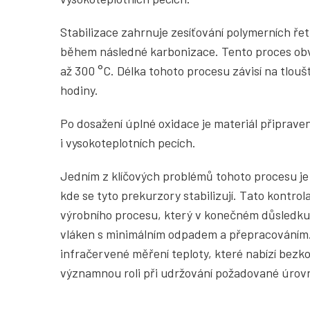
Stabilizace zahrnuje zesíťování polymerních řet
během následné karbonizace. Tento proces obv
až 300 °C. Délka tohoto procesu závisí na tlouš
hodiny.
Po dosažení úplné oxidace je materiál připraven
i vysokoteplotních pecích.
Jedním z klíčových problémů tohoto procesu je 
kde se tyto prekurzory stabilizují. Tato kontrol
výrobního procesu, který v konečném důsledku
vláken s minimálním odpadem a přepracováním.
infračervené měření teploty, které nabízí bezko
významnou roli při udržování požadované úrovn