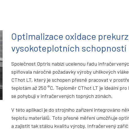
Optimalizace oxidace prekur
vysokoteplotních schopností p
Společnost Optris nabízí ucelenou řadu infračervenýc
splňovala náročné požadavky výroby uhlíkových vláke
CThot LT, který je schopen přesně pracovat v prostře
teplotám až 250 °C. Teploměr CThot LT je ideální pro 
se pohybují v infračervených topných zónách.
V této aplikaci je do strojního zařízení integrováno 
teplotu materiálů. Toto přesné měření umožňuje opti
a zajistit tak stálou kvalitu výroby. Infračervený záři