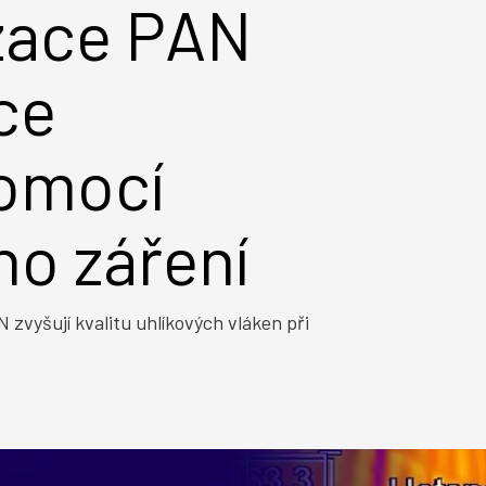
izace PAN
ce
pomocí
ho záření
N zvyšují kvalitu uhlíkových vláken při