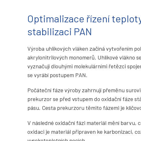
Optimalizace řízení teploty
stabilizaci PAN
Výroba uhlíkových vláken začíná vytvořením pol
akrylonitrilových monomerů. Uhlíkové vlákno s
vyznačují dlouhými molekulárními řetězci spoje
se vyrábí postupem PAN.
Počáteční fáze výroby zahrnují přeměnu surovi
prekurzor se před vstupem do oxidační fáze s
pásu. Cesta prekurzoru těmito fázemi je klíčov
V následné oxidační fázi materiál mění barvu, co
oxidaci je materiál připraven ke karbonizaci, co
vysokoteplotních pecích.