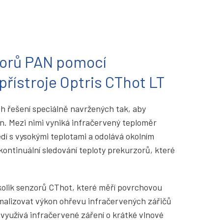
zorů PAN pomocí
řístroje Optris CThot LT
h řešení speciálně navržených tak, aby
n. Mezi nimi vyniká infračervený teploměr
dí s vysokými teplotami a odolává okolním
kontinuální sledování teploty prekurzorů, které
několik senzorů CThot, které měří povrchovou
malizovat výkon ohřevu infračervených zářičů
č využívá infračervené záření o krátké vlnové