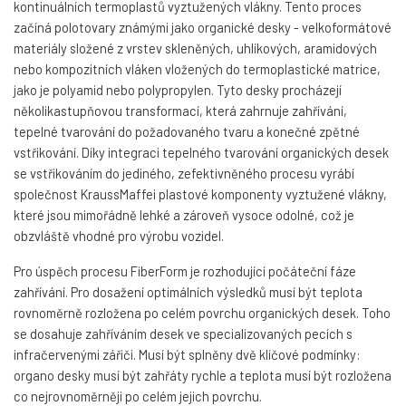
kontinuálních termoplastů vyztužených vlákny. Tento proces
začíná polotovary známými jako organické desky - velkoformátové
materiály složené z vrstev skleněných, uhlíkových, aramidových
nebo kompozitních vláken vložených do termoplastické matrice,
jako je polyamid nebo polypropylen. Tyto desky procházejí
několikastupňovou transformací, která zahrnuje zahřívání,
tepelné tvarování do požadovaného tvaru a konečné zpětné
vstřikování. Díky integraci tepelného tvarování organických desek
se vstřikováním do jediného, zefektivněného procesu vyrábí
společnost KraussMaffei plastové komponenty vyztužené vlákny,
které jsou mimořádně lehké a zároveň vysoce odolné, což je
obzvláště vhodné pro výrobu vozidel.
Pro úspěch procesu FiberForm je rozhodující počáteční fáze
zahřívání. Pro dosažení optimálních výsledků musí být teplota
rovnoměrně rozložena po celém povrchu organických desek. Toho
se dosahuje zahříváním desek ve specializovaných pecích s
infračervenými zářiči. Musí být splněny dvě klíčové podmínky:
organo desky musí být zahřáty rychle a teplota musí být rozložena
co nejrovnoměrněji po celém jejich povrchu.