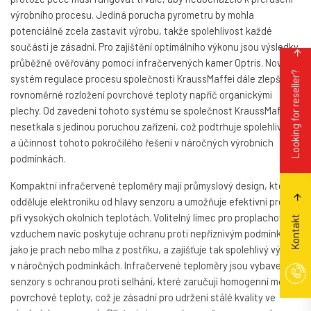
výrobního procesu. Jediná porucha pyrometru by mohla
potenciálně zcela zastavit výrobu, takže spolehlivost každé
součásti je zásadní. Pro zajištění optimálního výkonu jsou výsledky
průběžně ověřovány pomocí infračervených kamer Optris. Nový
Looking for reseller?
systém regulace procesu společnosti KraussMaffei dále zlepšuje
rovnoměrné rozložení povrchové teploty napříč organickými
plechy. Od zavedení tohoto systému se společnost KraussMaffei
nesetkala s jedinou poruchou zařízení, což podtrhuje spolehlivost
a účinnost tohoto pokročilého řešení v náročných výrobních
podmínkách.
Kompaktní infračervené teploměry mají průmyslový design, který
odděluje elektroniku od hlavy senzoru a umožňuje efektivní provoz
při vysokých okolních teplotách. Volitelný límec pro proplachování
Kontakt
vzduchem navíc poskytuje ochranu proti nepříznivým podmínkám,
jako je prach nebo mlha z postřiku, a zajišťuje tak spolehlivý výkon i
v náročných podmínkách. Infračervené teploměry jsou vybaveny
senzory s ochranou proti selhání, které zaručují homogenní měření
povrchové teploty, což je zásadní pro udržení stálé kvality ve