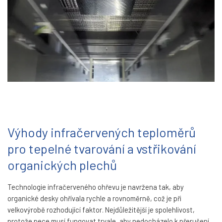
Výhody infračervených teploměrů
pro tepelné tvarování a vstřikování
organických plechů
Technologie infračerveného ohřevu je navržena tak, aby
organické desky ohřívala rychle a rovnoměrně, což je při
velkovýrobě rozhodující faktor. Nejdůležitější je spolehlivost,
protože pece musí fungovat trvale, aby nedocházelo k přerušení