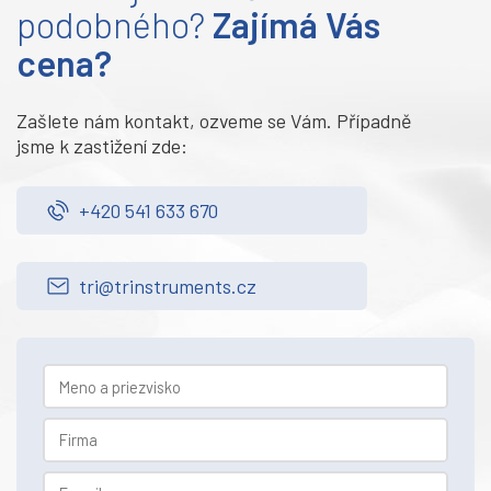
podobného?
Zajímá Vás
cena?
Zašlete nám kontakt, ozveme se Vám. Případně
jsme k zastižení zde:
+420 541 633 670
tri@trinstruments.cz