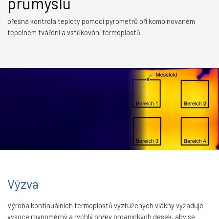
průmyslu
přesná kontrola teploty pomocí pyrometrů při kombinovaném
tepelném tváření a vstřikování termoplastů
Výzva
Výroba kontinuálních termoplastů vyztužených vlákny vyžaduje
vysoce rovnoměrný a rychlý ohřev organických desek, aby se