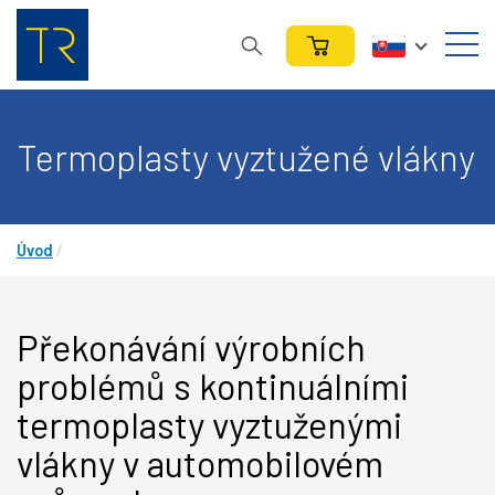
Termoplasty vyztužené vlákny
Úvod
/
Překonávání výrobních
problémů s kontinuálními
termoplasty vyztuženými
vlákny v automobilovém