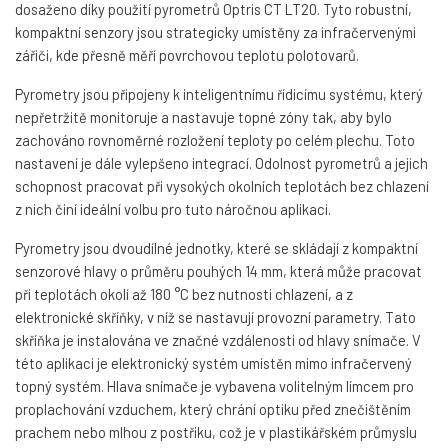
dosaženo díky použití pyrometrů Optris CT LT20. Tyto robustní,
kompaktní senzory jsou strategicky umístěny za infračervenými
zářiči, kde přesně měří povrchovou teplotu polotovarů.
Pyrometry jsou připojeny k inteligentnímu řídicímu systému, který
nepřetržitě monitoruje a nastavuje topné zóny tak, aby bylo
zachováno rovnoměrné rozložení teploty po celém plechu. Toto
nastavení je dále vylepšeno integrací. Odolnost pyrometrů a jejich
schopnost pracovat při vysokých okolních teplotách bez chlazení
z nich činí ideální volbu pro tuto náročnou aplikaci.
Pyrometry jsou dvoudílné jednotky, které se skládají z kompaktní
senzorové hlavy o průměru pouhých 14 mm, která může pracovat
při teplotách okolí až 180 °C bez nutnosti chlazení, a z
elektronické skříňky, v níž se nastavují provozní parametry. Tato
skříňka je instalována ve značné vzdálenosti od hlavy snímače. V
této aplikaci je elektronický systém umístěn mimo infračervený
topný systém. Hlava snímače je vybavena volitelným límcem pro
proplachování vzduchem, který chrání optiku před znečištěním
prachem nebo mlhou z postřiku, což je v plastikářském průmyslu