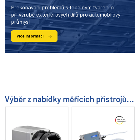
Překonávání problémů s tepelným tvářením
při výrobě exteriérových dílů pro automobilový
průmysl
Více informací
Výběr z nabídky měřicích přístrojů...