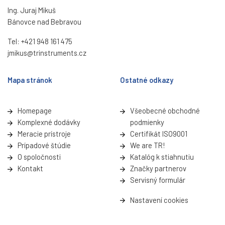
Ing. Juraj Mikuš
Bánovce nad Bebravou
Tel:
+421 948 161 475
jmikus@trinstruments.cz
Mapa stránok
Ostatné odkazy
Homepage
Všeobecné obchodné
Komplexné dodávky
podmienky
Meracie prístroje
Certifikát ISO9001
Prípadové štúdie
We are TR!
O spoločnosti
Katalóg k stiahnutiu
Kontakt
Značky partnerov
Servisný formulá
r
Nastavení cookies