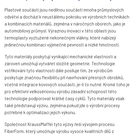
Plastové součásti jsou nedílnou součástí mnoha průmyslových
odvětví a dochází k neustálému pokroku ve výrobních technikách
a kombinacích materiálů, zejména v náročných oborech, jako je
automobilový průmysl. Výraznou inovací v této oblasti jsou
termoplasty vyztužené nekonečnými vlákny, které nabízejí
jedinečnou kombinaci výjimečné pevnosti a nízké hmotnosti.
Tyto materiály poskytují vynikající mechanické vlastnosti a
zároveň umožňují vytvářet složité geometrie. Technologie
vstřikování tyto vlastnosti dále posiluje tím, že výrobcům
poskytuje značnou flexibilitu při navrhování přesných obrobků,
včetně integrace kovových součástí, je-li to nutné. Kromě toho je
pro efektivní velkosériovou výrobu zásadní schopnost této
technologie podporovat krátké časy cyklů. Tyto materiály však
také představují výzvu, zejména pokud jde o výrobní procesy
potřebné k optimalizaci jejich výkonu.
Společnost KraussMaffei tyto výzvy řeší vývojem procesu
FiberForm, který umožňuje výrobu vysoce kvalitních dílů z