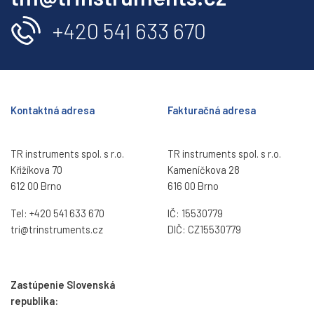
+420 541 633 670
Kontaktná adresa
Fakturačná adresa
TR instruments spol. s r.o.
TR instruments spol. s r.o.
Křižíkova 70
Kameníčkova 28
612 00 Brno
616 00 Brno
Tel:
+420 541 633 670
IČ: 15530779
tri@trinstruments.
cz
DIČ: CZ15530779
Zastúpenie Slovenská
republika: