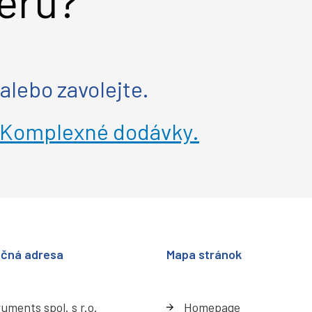
eru?
alebo zavolejte.
Komplexné dodávky.
ačná adresa
Mapa stránok
uments spol. s r.o.
Homepage