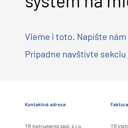
systém na mi
Vieme i toto. Napíšte nám 
Prípadne navštívte sekciu
Kontaktná adresa
Faktur
TR instruments spol. s r.o.
TR instr