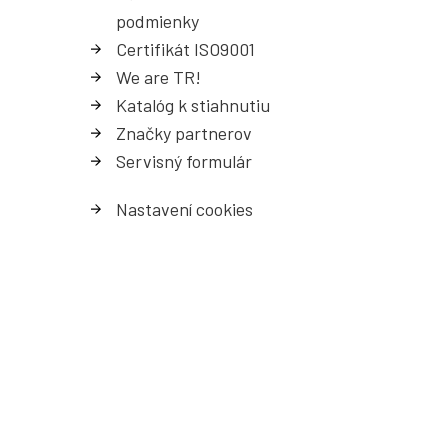
podmienky
Certifikát ISO9001
We are TR!
Katalóg k stiahnutiu
Značky partnerov
Servisný formulá
r
Nastavení cookies