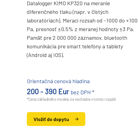
Datalogger KIMO KP320 na meranie
diferenčného tlaku (napr. v čistých
laboratóriách). Merací rozsah od -1000 do +10
Pa, presnosť ±0.5% z meranej hodnoty ±3 Pa.
Pamäť pre 2 000 000 záznamov, bluetooth
komunikácia pre smart telefóny a tablety
(Android aj IOS).
Orientačná cenová hladina
200 - 390 Eur
bez DPH *
*Cena základného modelu sa nachádza v tomto rozpätí
Vložiť do dopytu