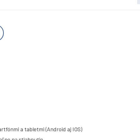
tfónmi a tabletmi (Android aj IOS)
voľne na stiahnutie