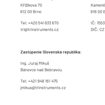
Křižíkova 70
Kamení
612 00 Brno
616 00 
Tel:
+420 541 633 670
IČ: 155
tri@trinstruments.
cz
DIČ: CZ
Zastúpenie Slovenská republika:
Ing. Juraj Mikuš
Bánovce nad Bebravou
Tel:
+421 948 161 475
jmikus@trinstruments.cz