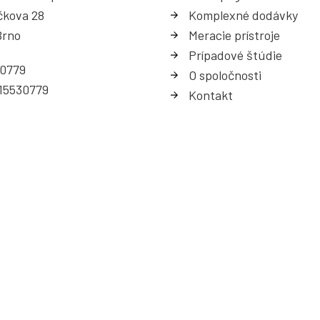
čkova 28
Komplexné dodávky
Brno
Meracie prístroje
Prípadové štúdie
30779
O spoločnosti
15530779
Kontakt