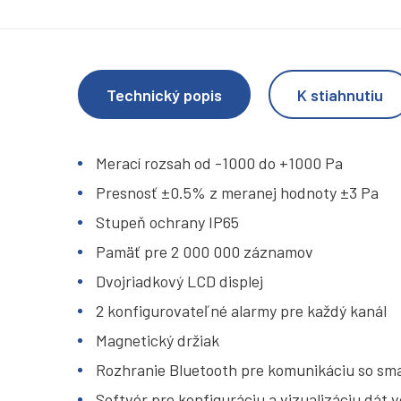
Technický popis
K stiahnutiu
Merací rozsah od -1000 do +1000 Pa
Presnosť ±0.5% z meranej hodnoty ±3 Pa
Stupeň ochrany IP65
Pamäť pre 2 000 000 záznamov
Dvojriadkový LCD displej
2 konfigurovateľné alarmy pre každý kanál
Magnetický držiak
Rozhranie Bluetooth pre komunikáciu so smar
Softvér pre konfiguráciu a vizualizáciu dát 