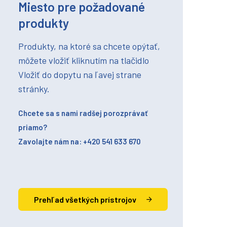
Miesto pre požadované
produkty
Produkty, na ktoré sa chcete opýtať,
môžete vložiť kliknutím na tlačidlo
Vložiť do dopytu na ľavej strane
stránky.
Chcete sa s nami radšej porozprávať
priamo?
Zavolajte nám na: +420 541 633 670
Prehľad všetkých prístrojov