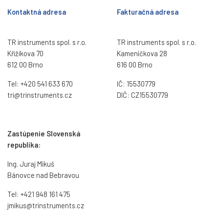
Kontaktná adresa
Fakturačná adresa
TR instruments spol. s r.o.
TR instruments spol. s r.o.
Křižíkova 70
Kameníčkova 28
612 00 Brno
616 00 Brno
Tel:
+420 541 633 670
IČ: 15530779
tri@trinstruments.
cz
DIČ: CZ15530779
Zastúpenie Slovenská
republika:
Ing. Juraj Mikuš
Bánovce nad Bebravou
Tel:
+421 948 161 475
jmikus@trinstruments.cz