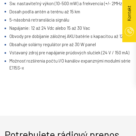
Sw. nastaviteľný výkon (10-500 mW) a frekvencia (+/- 2MHz)
Kontakt
Dosah podľa antén a terénu až 15 km
5-násobná retranslácia signálu
Napájanie: 12 až 24 Vdc alebo 15 až 30 Vac
Obvody pre dobíjanie záložnej AKU batérie s kapacitou až 12 Ah
Obsahuje solárny regulátor pre až 30 W panel
Vstavaný zdroj pre napájanie prúdových slučiek (24 V / 150 mA)
Možnosť rozšírenia počtu I/O kanálov expanznými modulmi série
E115S-x
Potrebujete rádiový prenos