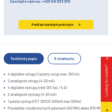
Zavolajte nám na: +420 541 633 670
Prehľad všetkých prístrojov
Technický popis
K stiahnutiu
Looking for reseller?
4 digitálne vstupy (1 pulzný vstup max. 100 Hz)
2 analógové vstupy (4-20 mA)
4 digitálne výstupy (relé 125 Vac / 5 A)
2 analógové výstupy (4-20 mA)
1 pulzný výstup (FET 30VDC 500mA max 100Hz)
Prevádzka v bezlicenčných pásmach 450 MHz alebo 870 MHz