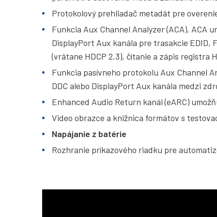
Protokolový prehliadač metadát pre overeni
Funkcia Aux Channel Analyzer (ACA). ACA u
DisplayPort Aux kanála pre trasakcie EDID, F
(vrátane HDCP 2.3), čítanie a zápis registra
Funkcia pasívneho protokolu Aux Channel A
DDC alebo DisplayPort Aux kanála medzi zd
Enhanced Audio Return kanál (eARC) umožňu
Video obrazce a knižnica formátov s testov
Napájanie z batérie
Rozhranie príkazového riadku pre automati