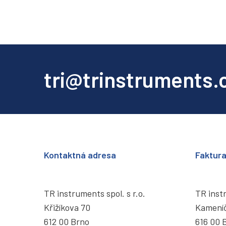
tri@trinstruments.
Kontaktná adresa
Faktur
TR instruments spol. s r.o.
TR instr
Křižíkova 70
Kamení
612 00 Brno
616 00 