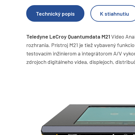
Technický popis
K stiahnutiu
Teledyne LeCroy Quantumdata M21
Video Anal
rozhrania. Prístroj M21 je tiež vybavený funkc
testovacím inžinierom a integrátorom A/V vyko
zdrojoch digitálneho videa, displejoch, distrib