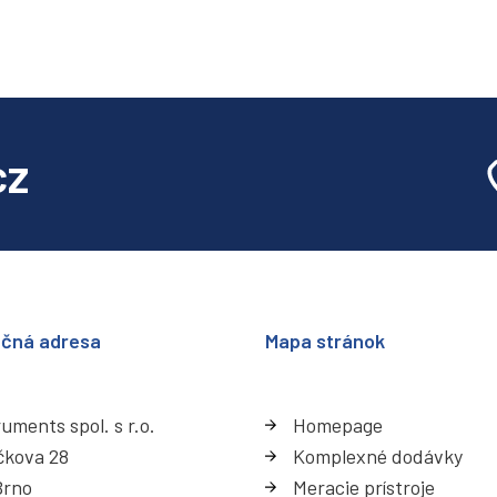
cz
ačná adresa
Mapa stránok
uments spol. s r.o.
Homepage
čkova 28
Komplexné dodávky
Brno
Meracie prístroje