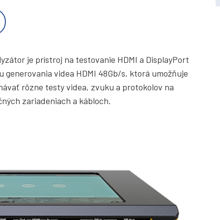
yzátor je prístroj na testovanie HDMI a DisplayPort
iou generovania videa HDMI 48Gb/s, ktorá umožňuje
návať rôzne testy videa, zvuku a protokolov na
učných zariadeniach a kábloch.