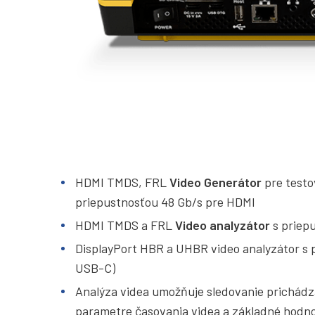
HDMI TMDS, FRL
Video Generátor
pre testo
priepustnosťou 48 Gb/s pre HDMI
HDMI TMDS a FRL
Video analyzátor
s priepu
DisplayPort HBR a UHBR video analyzátor s p
USB-C)
Analýza videa umožňuje sledovanie prichádza
parametre časovania videa a základné hodn