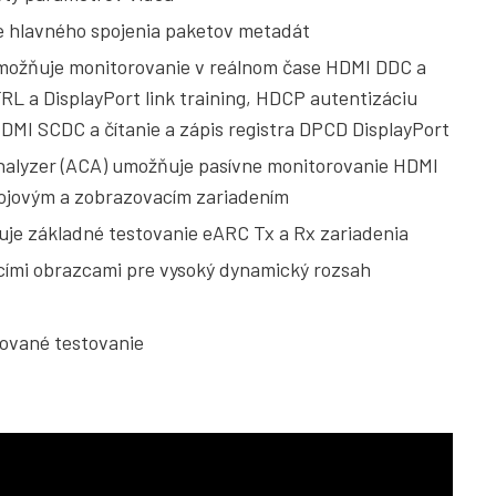
e hlavného spojenia paketov metadát
možňuje monitorovanie v reálnom čase HDMI DDC a
RL a DisplayPort link training, HDCP autentizáciu
 HDMI SCDC a čítanie a zápis registra DPCD DisplayPort
nalyzer (ACA) umožňuje pasívne monitorovanie HDMI
rojovým a zobrazovacím zariadením
je základné testovanie eARC Tx a Rx zariadenia
acími obrazcami pre vysoký dynamický rozsah
zované testovanie