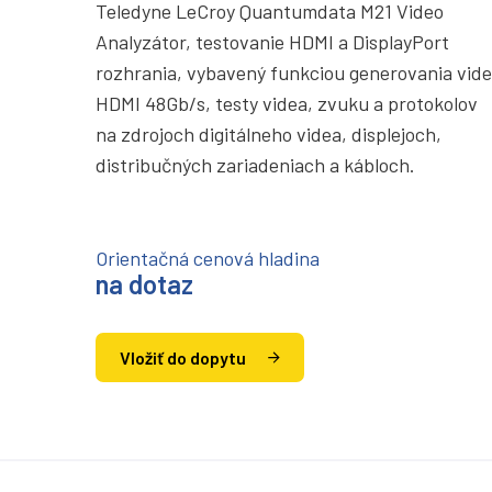
Teledyne LeCroy Quantumdata M21 Video
Analyzátor, testovanie HDMI a DisplayPort
rozhrania, vybavený funkciou generovania vid
HDMI 48Gb/s, testy videa, zvuku a protokolov
na zdrojoch digitálneho videa, displejoch,
distribučných zariadeniach a kábloch.
Orientačná cenová hladina
na dotaz
Vložiť do dopytu