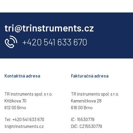
tri@trinstruments.cz
+420 541 633 670
Kontaktná adresa
Fakturačná adresa
TR instruments spol. s r.o.
TR instruments spol. s r.o.
Křižíkova 70
Kameníčkova 28
612 00 Brno
616 00 Brno
Tel:
+420 541 633 670
IČ: 15530779
tri@trinstruments.
cz
DIČ: CZ15530779