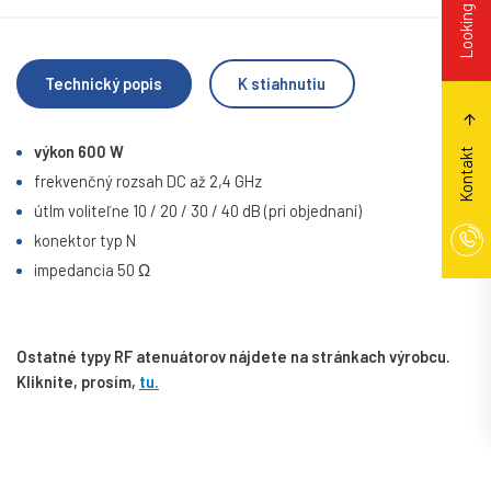
Technický popis
K stiahnutiu
výkon 600 W
Kontakt
frekvenčný rozsah DC až 2,4 GHz
útlm voliteľne 10 / 20 / 30 / 40 dB (pri objednaní)
konektor typ N
impedancia 50 Ω
Ostatné typy RF atenuátorov nájdete na stránkach výrobcu.
Kliknite, prosím,
tu.