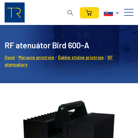
RF atenuátor Bird 600-A
Úvod
/
Meracie prístroje
/
Ďalšie stolné prístroje
/
RF
atenuátory