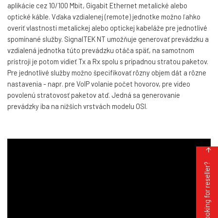
aplikácie cez 10/100 Mbit, Gigabit Ethernet metalické alebo
optické káble. Vďaka vzdialenej (remote) jednotke možno ľahko
overiť vlastnosti metalickej alebo optickej kabeláže pre jednotlivé
spomínané služby. SignalTEK NT umožňuje generovať prevádzku a
vzdialená jednotka túto prevádzku otáča späť, na samotnom
prístroji je potom vidieť Tx a Rx spolu s prípadnou stratou paketov.
Pre jednotlivé služby možno špecifikovať rôzny objem dát a rôzne
nastavenia - napr. pre VoIP volanie počet hovorov, pre video
povolenú stratovosť paketov atď. Jedná sa generovanie
prevádzky iba na nižších vrstvách modelu OSI.
Looking for reseller?