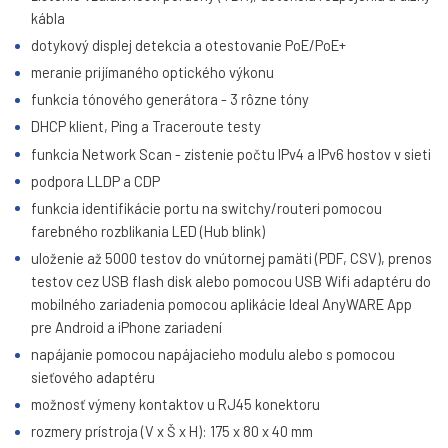
kábla
dotykový displej detekcia a otestovanie PoE/PoE+
meranie prijímaného optického výkonu
funkcia tónového generátora - 3 rôzne tóny
DHCP klient, Ping a Traceroute testy
funkcia Network Scan - zistenie počtu IPv4 a IPv6 hostov v sieti
podpora LLDP a CDP
funkcia identifikácie portu na switchy/routeri pomocou
farebného rozblikania LED (Hub blink)
uloženie až 5000 testov do vnútornej pamäti (PDF, CSV), prenos
testov cez USB flash disk alebo pomocou USB Wifi adaptéru do
mobilného zariadenia pomocou aplikácie Ideal AnyWARE App
pre Android a iPhone zariadení
napájanie pomocou napájacieho modulu alebo s pomocou
sieťového adaptéru
možnosť výmeny kontaktov u RJ45 konektoru
rozmery prístroja (V x Š x H): 175 x 80 x 40 mm