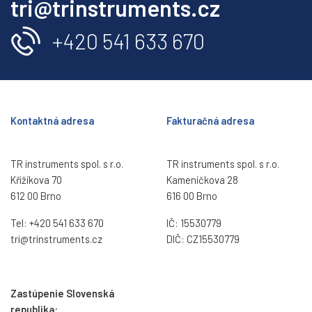
tri@trinstruments.cz
+420 541 633 670
Kontaktná adresa
Fakturačná adresa
TR instruments spol. s r.o.
TR instruments spol. s r.o.
Křižíkova 70
Kameníčkova 28
612 00 Brno
616 00 Brno
Tel:
+420 541 633 670
IČ: 15530779
tri@trinstruments.
cz
DIČ: CZ15530779
Zastúpenie Slovenská
republika: