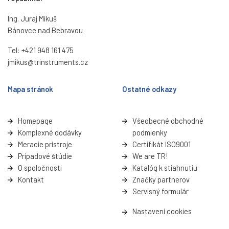
Ing. Juraj Mikuš
Bánovce nad Bebravou
Tel:
+421 948 161 475
jmikus@trinstruments.cz
Mapa stránok
Ostatné odkazy
Homepage
Všeobecné obchodné
Komplexné dodávky
podmienky
Meracie prístroje
Certifikát ISO9001
Prípadové štúdie
We are TR!
O spoločnosti
Katalóg k stiahnutiu
Kontakt
Značky partnerov
Servisný formulá
r
Nastavení cookies