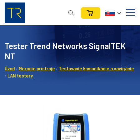
Tester Trend Networks SignalTEK
NT
Úvod
/
Meracie prístroje
/
Testovanie komunikácie a navigácie
/
LAN testery