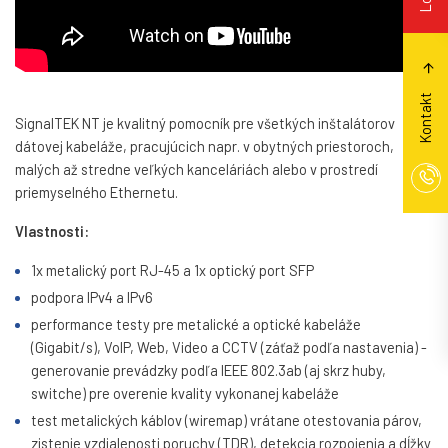
Kontakt
SignalTEK NT je kvalitný pomocník pre všetkých inštalátorov
dátovej kabeláže, pracujúcich napr. v obytných priestoroch,
malých až stredne veľkých kanceláriách alebo v prostredí
priemyselného Ethernetu.
Vlastnosti:
1x metalický port RJ-45 a 1x optický port SFP
podpora IPv4 a IPv6
performance testy pre metalické a optické kabeláže
(Gigabit/s), VoIP, Web, Video a CCTV (záťaž podľa nastavenia) -
generovanie prevádzky podľa IEEE 802.3ab (aj skrz huby,
switche) pre overenie kvality vykonanej kabeláže
test metalických káblov (wiremap) vrátane otestovania párov,
zistenie vzdialenosti poruchy (TDR), detekcia rozpojenia a dĺžky