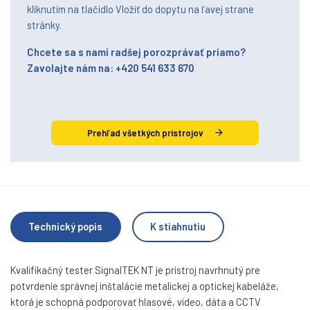
kliknutím na tlačidlo Vložiť do dopytu na ľavej strane
stránky.
Chcete sa s nami radšej porozprávať priamo?
Zavolajte nám na: +420 541 633 670
Prehľad všetkých prístrojov
Technický popis
K stiahnutiu
Kvalifikačný tester SignalTEK NT je prístroj navrhnutý pre
potvrdenie správnej inštalácie metalickej a optickej kabeláže,
ktorá je schopná podporovať hlasové, video, dáta a CCTV