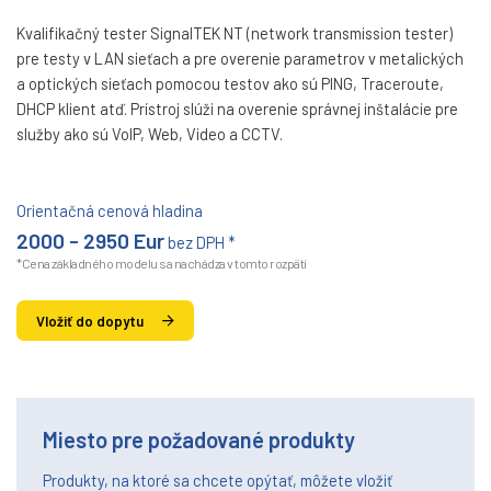
Kvalifikačný tester SignalTEK NT (network transmission tester)
pre testy v LAN sieťach a pre overenie parametrov v metalických
a optických sieťach pomocou testov ako sú PING, Traceroute,
DHCP klient atď. Prístroj slúži na overenie správnej inštalácie pre
služby ako sú VoIP, Web, Video a CCTV.
Orientačná cenová hladina
2000 - 2950 Eur
bez DPH *
*Cena základného modelu sa nachádza v tomto rozpätí
Vložiť do dopytu
Miesto pre požadované produkty
Produkty, na ktoré sa chcete opýtať, môžete vložiť