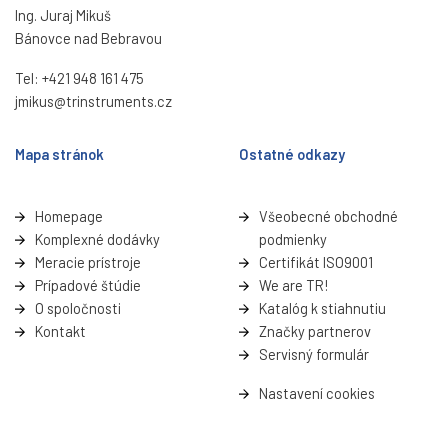
Ing. Juraj Mikuš
Bánovce nad Bebravou
Tel:
+421 948 161 475
jmikus@trinstruments.cz
Mapa stránok
Ostatné odkazy
Homepage
Všeobecné obchodné
Komplexné dodávky
podmienky
Meracie prístroje
Certifikát ISO9001
Prípadové štúdie
We are TR!
O spoločnosti
Katalóg k stiahnutiu
Kontakt
Značky partnerov
Servisný formulá
r
Nastavení cookies