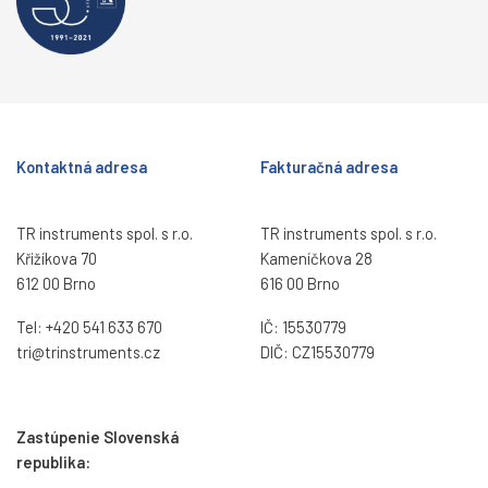
Kontaktná adresa
Fakturačná adresa
TR instruments spol. s r.o.
TR instruments spol. s r.o.
Křižíkova 70
Kameníčkova 28
612 00 Brno
616 00 Brno
Tel:
+420 541 633 670
IČ: 15530779
tri@trinstruments.
cz
DIČ: CZ15530779
Zastúpenie Slovenská
republika: