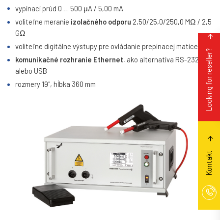
vypínací prúd 0 … 500 μA / 5,00 mA
voliteľne meranie
izolačného odporu
2,50/25,0/250,0 MΩ / 2,5
GΩ
voliteľne digitálne výstupy pre ovládanie prepínacej matice
Looking for reseller?
komunikačné rozhranie Ethernet
, ako alternatíva RS-232
alebo USB
rozmery 19", hĺbka 360 mm
Kontakt