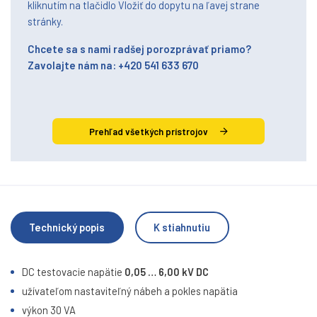
kliknutím na tlačidlo Vložiť do dopytu na ľavej strane
stránky.
Chcete sa s nami radšej porozprávať priamo?
Zavolajte nám na: +420 541 633 670
Prehľad všetkých prístrojov
Technický popis
K stiahnutiu
DC testovacie napätie
0,05 … 6,00 kV DC
užívateľom nastaviteľný nábeh a pokles napätia
výkon 30 VA