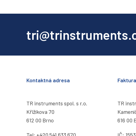
tri@trinstruments.
Kontaktná adresa
Faktur
TR instruments spol. s r.o.
TR instr
Křižíkova 70
Kamení
612 00 Brno
616 00 
Tel:
+420 541 633 670
IČ: 155