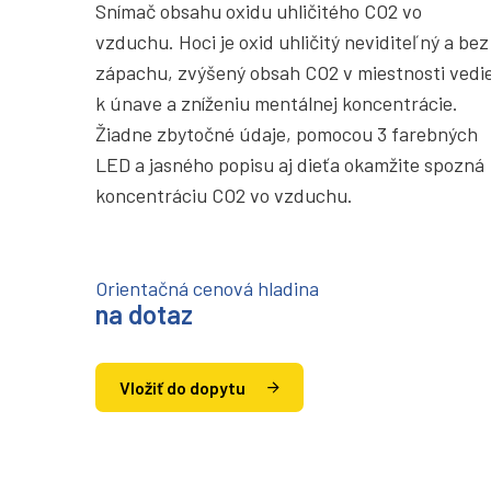
Snímač obsahu oxidu uhličitého CO2 vo
vzduchu. Hoci je oxid uhličitý neviditeľný a bez
zápachu, zvýšený obsah CO2 v miestnosti vedi
k únave a zníženiu mentálnej koncentrácie.
Žiadne zbytočné údaje, pomocou 3 farebných
LED a jasného popisu aj dieťa okamžite spozná
koncentráciu CO2 vo vzduchu.
Orientačná cenová hladina
na dotaz
Vložiť do dopytu