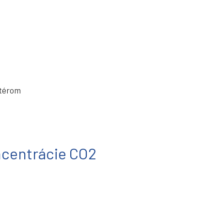
ptérom
ncentrácie CO2