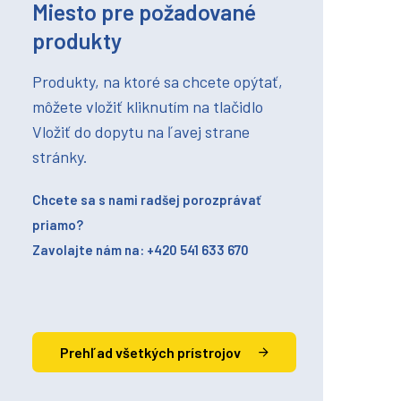
Miesto pre požadované
produkty
Produkty, na ktoré sa chcete opýtať,
môžete vložiť kliknutím na tlačidlo
Vložiť do dopytu na ľavej strane
stránky.
Chcete sa s nami radšej porozprávať
priamo?
Zavolajte nám na: +420 541 633 670
Prehľad všetkých prístrojov