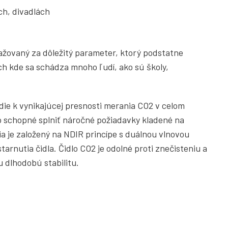
ch, divadlách
žovaný za dôležitý parameter, ktorý podstatne
vách kde sa schádza mnoho ľudí, ako sú školy,
die k vynikajúcej presnosti merania CO2 v celom
o schopné splniť náročné požiadavky kladené na
ia je založený na NDIR princípe s duálnou vlnovou
rnutia čidla. Čidlo CO2 je odolné proti znečisteniu a
 dlhodobú stabilitu.