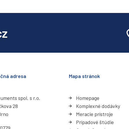
cz
ačná adresa
Mapa stránok
uments spol. s r.o.
Homepage
čkova 28
Komplexné dodávky
Brno
Meracie prístroje
Prípadové štúdie
30779