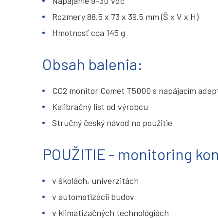
Napájanie 9-30 Vdc
Rozmery 88.5 x 73 x 39.5 mm (Š x V x H)
Hmotnosť cca 145 g
Obsah balenia:
CO2 monitor Comet T5000 s napájacím ada
Kalibračný list od výrobcu
Stručný český návod na použitie
POUŽITIE - monitoring ko
v školách, univerzitách
v automatizácii budov
v klimatizačných technológiách