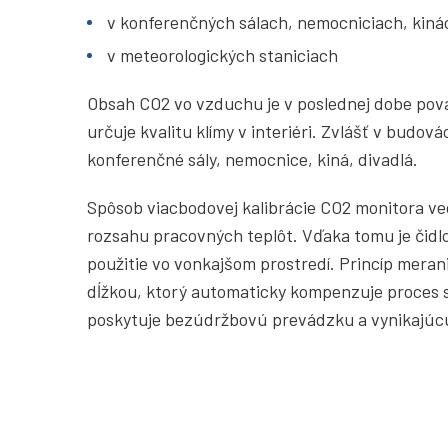
v konferenčných sálach, nemocniciach, kiná
v meteorologických staniciach
Obsah CO2 vo vzduchu je v poslednej dobe pova
určuje kvalitu klímy v interiéri. Zvlášť v budo
konferenčné sály, nemocnice, kiná, divadlá.
Spôsob viacbodovej kalibrácie CO2 monitora ve
rozsahu pracovných teplôt. Vďaka tomu je čidl
použitie vo vonkajšom prostredí. Princíp meran
dĺžkou, ktorý automaticky kompenzuje proces sta
poskytuje bezúdržbovú prevádzku a vynikajúcu