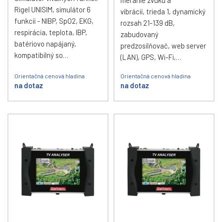
meranie zvuku a
Rigel UNISIM, simulátor 6
vibrácií, trieda 1, dynamický
funkcií - NIBP, SpO2, EKG,
rozsah 21-139 dB,
respirácia, teplota, IBP,
zabudovaný
batériovo napájaný,
predzosilňovač, web server
kompatibilný so…
(LAN), GPS, Wi-Fi,…
Orientačná cenová hladina
Orientačná cenová hladina
na dotaz
na dotaz