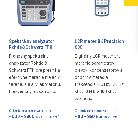
Spektrálny analyzátor
LCR meter BK Precision
Rohde&Schwarz FPH
880
Prenosný spektrálny
Digitálny LCR meter pre
analyzátor Rohde &
meranie parametrov
Schwarz FPH pre presné a
cievok, kondenzátorov a
efektívne meranie nielen v
odporov. Meracia
teréne, ale aj v laboratóriu.
frekvencia 100 Hz, 120 Hz, 1
Frekvenčný rozsah od 5…
kHz, 10 kHz a 100 kHz,
základná…
Orientačná cenová hladina
Orientačná cenová hladina
4000 - 9900 Eur
400 - 950 Eur
bez DPH *
bez DPH *