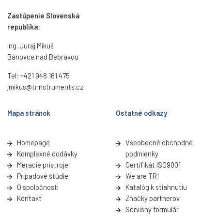
Zastúpenie Slovenská
republika:
Ing. Juraj Mikuš
Bánovce nad Bebravou
Tel:
+421 948 161 475
jmikus@trinstruments.cz
Mapa stránok
Ostatné odkazy
Homepage
Všeobecné obchodné
Komplexné dodávky
podmienky
Meracie prístroje
Certifikát ISO9001
Prípadové štúdie
We are TR!
O spoločnosti
Katalóg k stiahnutiu
Kontakt
Značky partnerov
Servisný formulá
r