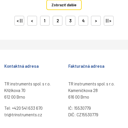
Zobraziť ďalšie
< | |
<
1
2
3
4
>
| | >
Kontaktná adresa
Fakturačná adresa
TR instruments spol. s r.o.
TR instruments spol. s r.o.
Křižíkova 70
Kameníčkova 28
612 00 Brno
616 00 Brno
Tel:
+420 541 633 670
IČ: 15530779
tri@trinstruments.
cz
DIČ: CZ15530779