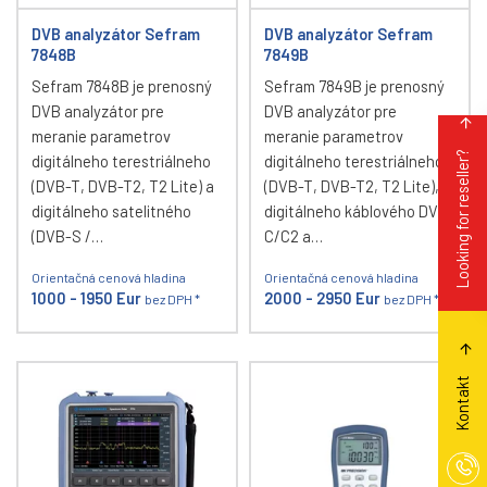
DVB analyzátor Sefram
DVB analyzátor Sefram
7848B
7849B
Sefram 7848B je prenosný
Sefram 7849B je prenosný
DVB analyzátor pre
DVB analyzátor pre
meranie parametrov
meranie parametrov
Looking for reseller?
digitálneho terestriálneho
digitálneho terestriálneho
(DVB-T, DVB-T2, T2 Lite) a
(DVB-T, DVB-T2, T2 Lite),
digitálneho satelitného
digitálneho káblového DVB-
(DVB-S /…
C/C2 a…
Orientačná cenová hladina
Orientačná cenová hladina
1000 - 1950 Eur
2000 - 2950 Eur
bez DPH *
bez DPH *
Kontakt