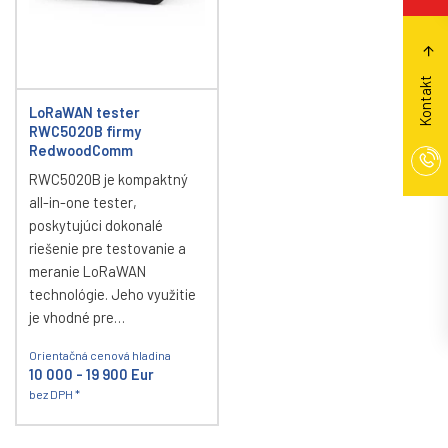
Kontakt
LoRaWAN tester
RWC5020B firmy
RedwoodComm
RWC5020B je kompaktný
all-in-one tester,
poskytujúci dokonalé
riešenie pre testovanie a
meranie LoRaWAN
technológie. Jeho využitie
je vhodné pre…
Orientačná cenová hladina
10 000 - 19 900 Eur
bez DPH *