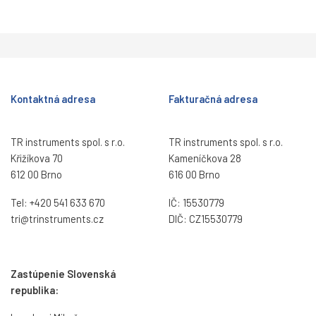
Kontaktná adresa
Fakturačná adresa
TR instruments spol. s r.o.
TR instruments spol. s r.o.
Křižíkova 70
Kameníčkova 28
612 00 Brno
616 00 Brno
Tel:
+420 541 633 670
IČ: 15530779
tri@trinstruments.
cz
DIČ: CZ15530779
Zastúpenie Slovenská
republika: