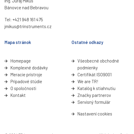
Ing. Juraj Mikuš
Bánovce nad Bebravou
Tel:
+421 948 161 475
jmikus@trinstruments.cz
Mapa stránok
Ostatné odkazy
Homepage
Všeobecné obchodné
Komplexné dodávky
podmienky
Meracie prístroje
Certifikát ISO9001
Prípadové štúdie
We are TR!
O spoločnosti
Katalóg k stiahnutiu
Kontakt
Značky partnerov
Servisný formulá
r
Nastavení cookies