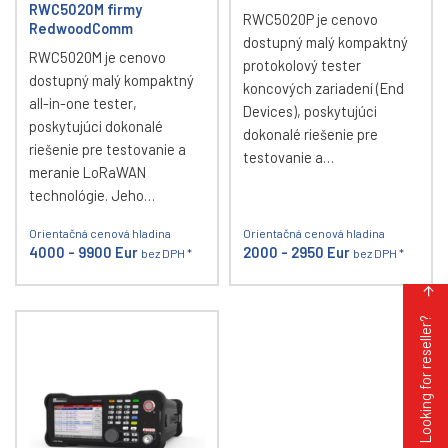
RWC5020M firmy
RWC5020P je cenovo
RedwoodComm
dostupný malý kompaktný
RWC5020M je cenovo
protokolový tester
dostupný malý kompaktný
koncových zariadení (End
all-in-one tester,
Devices), poskytujúci
poskytujúci dokonalé
dokonalé riešenie pre
riešenie pre testovanie a
testovanie a…
meranie LoRaWAN
technológie. Jeho…
Orientačná cenová hladina
Orientačná cenová hladina
4000 - 9900 Eur
2000 - 2950 Eur
bez DPH *
bez DPH *
Looking for reseller?