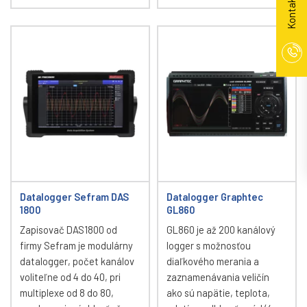
Kontakt
Datalogger Sefram DAS
Datalogger Graphtec
1800
GL860
Zapisovač DAS1800 od
GL860 je až 200 kanálový
firmy Sefram je modulárny
logger s možnosťou
datalogger, počet kanálov
diaľkového merania a
voliteľne od 4 do 40, pri
zaznamenávania veličín
multiplexe od 8 do 80,
ako sú napätie, teplota,