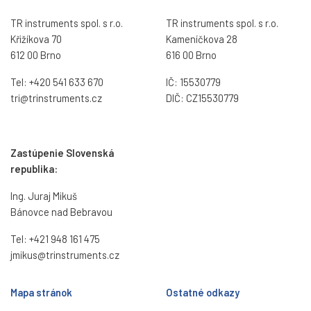
TR instruments spol. s r.o.
TR instruments spol. s r.o.
Křižíkova 70
Kameníčkova 28
612 00 Brno
616 00 Brno
Tel:
+420 541 633 670
IČ: 15530779
tri@trinstruments.
cz
DIČ: CZ15530779
Zastúpenie Slovenská
republika:
Ing. Juraj Mikuš
Bánovce nad Bebravou
Tel:
+421 948 161 475
jmikus@trinstruments.cz
Mapa stránok
Ostatné odkazy