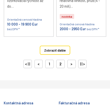
vzorkovacia rýchlosť až
relatívna vlhkosť, prúd (4 -
do…
20 mA)…
novinka
Orientačná cenová hladina
10 000 - 19 900 Eur
Orientačná cenová hladina
2000 - 2950 Eur
bez DPH *
bez DPH *
Zobraziť ďalšie
< | |
<
1
2
>
| | >
Kontaktná adresa
Fakturačná adresa