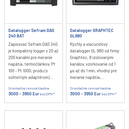
Datalogger Sefram DAS
Datalogger GRAPHTEC
240 BAT
GL980
Zapisovač Sefram DAS 240
Rýchly a viacúčelový
je kompaktný logger s 20 až
datalogger GL 980 od firmy
200 kanálmi pre meranie
Graphtec, 8 izolovanými
napätia, termočlánkov, Pt
kanálov, vzorkovanie od 1
100 - Pt 1000, prúdu (s
μs až do 1 min, vhodný pre
voliteľným adaptérom)…
meranie napätia,…
Orientačná cenová hladina
Orientačná cenová hladina
3000 - 3950 Eur
3000 - 3950 Eur
bez DPH *
bez DPH *