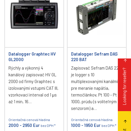
Datalogger Graphtec HV
Datalogger Sefram DAS
GL2000
220 BAT
Rýchly a výkonný 4
Zapisovač Sefram DAS 220
Looking for reseller?
kanálový zapisovač HV GL
je logger s 10
2000 od firmy Graphtec s
multiplexovanými kanálmi
izolovanými vstupmi CAT III,
pre meranie napätia,
vzorkovací interval od 1 μs
termočlánkov, Pt 100 - Pt
až 1 min, 16…
1000, prúdu (s voliteľným
senzorom) a…
Orientačná cenová hladina
Orientačná cenová hladina
2000 - 2950 Eur
1000 - 1950 Eur
bez DPH *
bez DPH *