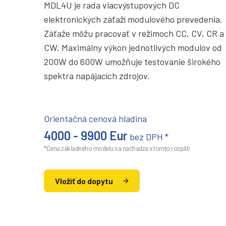
MDL4U je rada viacvýstupových DC
elektronických záťaží modulového prevedenia.
Záťaže môžu pracovať v režimoch CC, CV, CR a
CW. Maximálny výkon jednotlivých modulov od
200W do 600W umožňuje testovanie širokého
spektra napájacích zdrojov.
Orientačná cenová hladina
4000 - 9900 Eur
bez DPH *
*Cena základného modelu sa nachádza v tomto rozpätí
Vložiť do dopytu