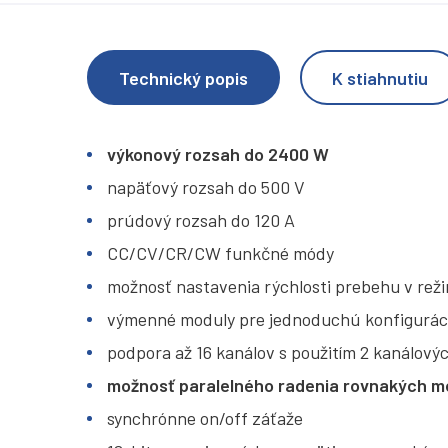
Technický popis
K stiahnutiu
výkonový rozsah do 2400 W
napäťový rozsah do 500 V
prúdový rozsah do 120 A
CC/CV/CR/CW funkčné módy
možnosť nastavenia rýchlosti prebehu v rež
výmenné moduly pre jednoduchú konfigurác
podpora až 16 kanálov s použitím 2 kanálový
možnosť paralelného radenia rovnakých mo
synchrónne on/off záťaže