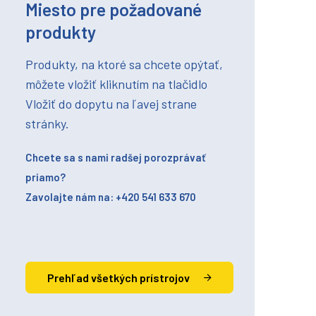
Miesto pre požadované
produkty
Produkty, na ktoré sa chcete opýtať,
môžete vložiť kliknutím na tlačidlo
Vložiť do dopytu na ľavej strane
stránky.
Chcete sa s nami radšej porozprávať
priamo?
Zavolajte nám na: +420 541 633 670
Prehľad všetkých prístrojov