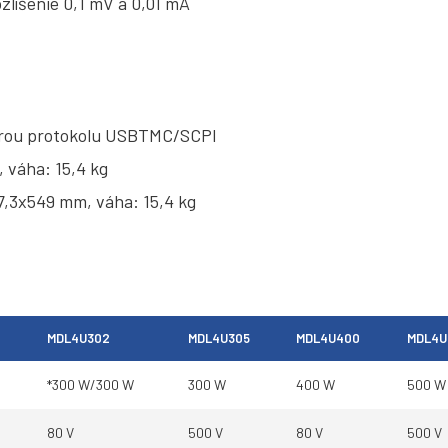
zlíšenie 0,1 mV a 0,01 mA
orou protokolu USBTMC/SCPI
 váha: 15,4 kg
7,3x549 mm, váha: 15,4 kg
MDL4U302
MDL4U305
MDL4U400
MDL4U
*300 W/300 W
300 W
400 W
500 W
80 V
500 V
80 V
500 V