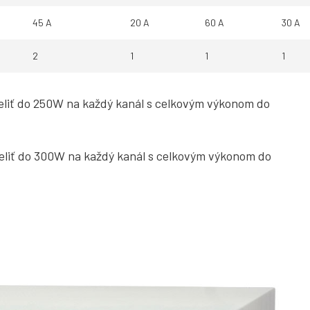
45 A
20 A
60 A
30 A
2
1
1
1
liť do 250W na každý kanál s celkovým výkonom do
liť do 300W na každý kanál s celkovým výkonom do