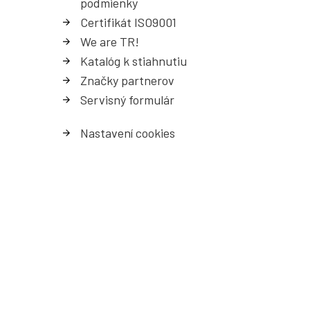
podmienky
Certifikát ISO9001
We are TR!
Katalóg k stiahnutiu
Značky partnerov
Servisný formulá
r
Nastavení cookies