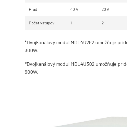
Prúd
40 A
20 A
Počet vstupov
1
2
*Dvojkanálový modul MDL4U252 umožňuje pride
300W.
*Dvojkanálový modul MDL4U302 umožňuje pride
600W.