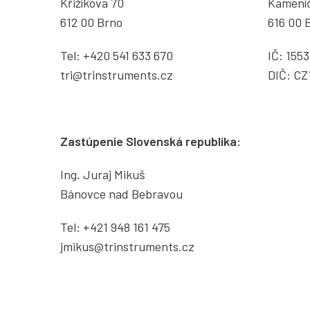
Křižíkova 70
Kamení
612 00 Brno
616 00 
Tel:
+420 541 633 670
IČ: 155
tri@trinstruments.
cz
DIČ: CZ
Zastúpenie Slovenská republika:
Ing. Juraj Mikuš
Bánovce nad Bebravou
Tel:
+421 948 161 475
jmikus@trinstruments.cz