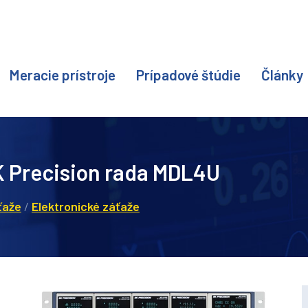
Meracie prístroje
Prípadové štúdie
Články
K Precision rada MDL4U
ťaže
/
Elektronické záťaže