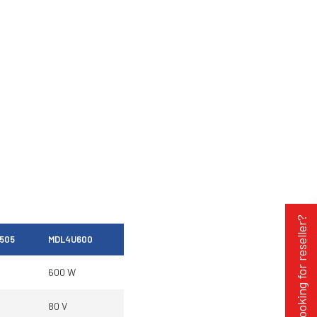
Looking for reseller?
505
MDL4U600
600 W
80 V