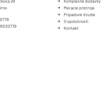
čkova 28
Komplexné dodávky
Brno
Meracie prístroje
Prípadové štúdie
30779
O spoločnosti
15530779
Kontakt