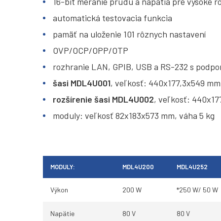
16-bit meranie prúdu a napätia pre vysoké ro
automatická testovacia funkcia
pamäť na uloženie 101 rôznych nastavení
OVP/OCP/OPP/OTP
rozhranie LAN, GPIB, USB a RS-232 s podp
šasi MDL4U001
, veľkosť: 440x177,3x549 mm,
rozšírenie šasi MDL4U002
, veľkosť: 440x17
moduly: veľkosť 82x183x573 mm, váha 5 kg
MODULY:
MDL4U200
MDL4U252
Výkon
200 W
*250 W/ 50 W
Napätie
80 V
80 V