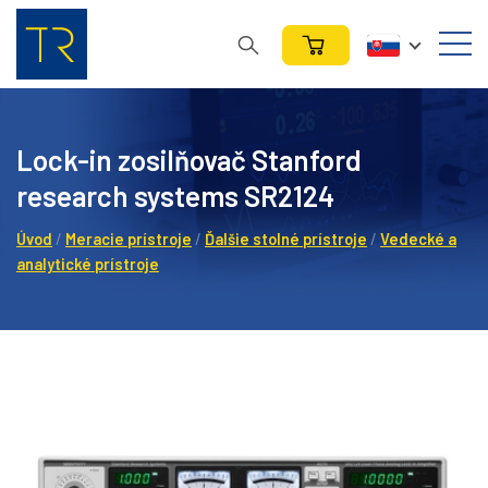
Lock-in zosilňovač Stanford
research systems SR2124
Úvod
/
Meracie prístroje
/
Ďalšie stolné prístroje
/
Vedecké a
analytické prístroje