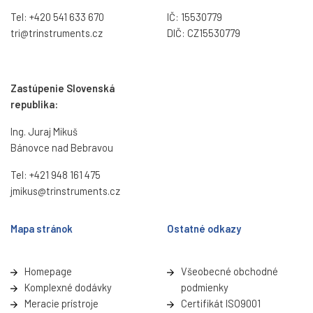
Tel:
+420 541 633 670
IČ: 15530779
tri@trinstruments.
cz
DIČ: CZ15530779
Zastúpenie Slovenská
republika:
Ing. Juraj Mikuš
Bánovce nad Bebravou
Tel:
+421 948 161 475
jmikus@trinstruments.cz
Mapa stránok
Ostatné odkazy
Homepage
Všeobecné obchodné
Komplexné dodávky
podmienky
Meracie prístroje
Certifikát ISO9001