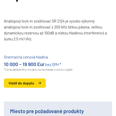
Analógový lock-in zosilňovač SR 2124 je vysoko výkonný
analógový lock-in zosilňovač s 200 kHz šírkou pásma, veľkou
dynamickou rezervou až 100dB a nízkou hladinou interferencií a
šumu 2.5 nV/√Hz.
Orientačná cenová hladina
10 000 - 19 900 Eur
bez DPH *
*Cena základného modelu sa nachádza v tomto rozpätí
Vložiť do dopytu
Miesto pre požadované produkty