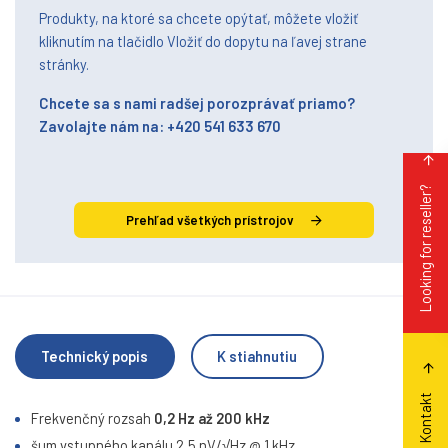
Produkty, na ktoré sa chcete opýtať, môžete vložiť
kliknutím na tlačidlo Vložiť do dopytu na ľavej strane
stránky.
Chcete sa s nami radšej porozprávať priamo?
Zavolajte nám na: +420 541 633 670
Looking for reseller?
Prehľad všetkých prístrojov
Technický popis
K stiahnutiu
Kontakt
Frekvenčný rozsah
0,2 Hz až 200 kHz
šum vstupného kanálu 2,5 nV/√Hz @ 1 kHz