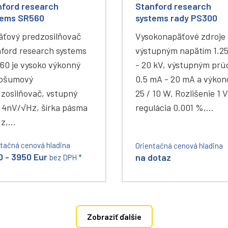
nford research
Stanford research
tems SR560
systems rady PS300
ťový predzosilňovač
Vysokonapäťové zdroje 
ford research systems
výstupným napätím 1.2
60 je vysoko výkonný
- 20 kV, výstupným pr
košumový
0.5 mA - 20 mA a výko
zosilňovač, vstupný
25 / 10 W. Rozlišenie 1 V
 4nV/√Hz, šírka pásma
regulácia 0.001 %,…
Hz,…
ntačná cenová hladina
Orientačná cenová hladina
 - 3950 Eur
na dotaz
bez DPH *
Zobraziť ďalšie