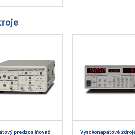
troje
äťový predzosilňovač
Vysokonapäťové zdroj