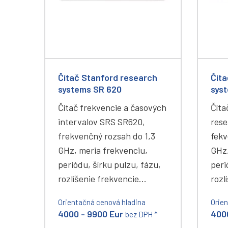
Čítač Stanford research
Číta
systems SR 620
sys
Čítač frekvencie a časových
Číta
intervalov SRS SR620,
rese
frekvenčný rozsah do 1,3
fekv
GHz, meria frekvenciu,
GHz,
periódu, šírku pulzu, fázu,
peri
rozlíšenie frekvencie…
rozl
Orientačná cenová hladina
Orie
4000 - 9900 Eur
400
bez DPH *