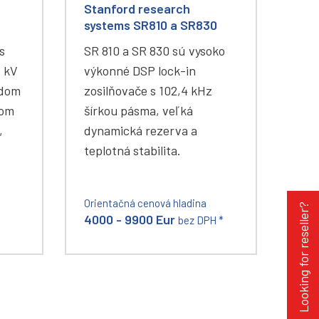
Stanford research
systems SR810 a SR830
s
SR 810 a SR 830 sú vysoko
5 kV
výkonné DSP lock-in
údom
zosilňovače s 102,4 kHz
nom
šírkou pásma, veľká
,
dynamická rezerva a
teplotná stabilita.
Orientačná cenová hladina
Looking for reseller?
4000 - 9900 Eur
bez DPH *