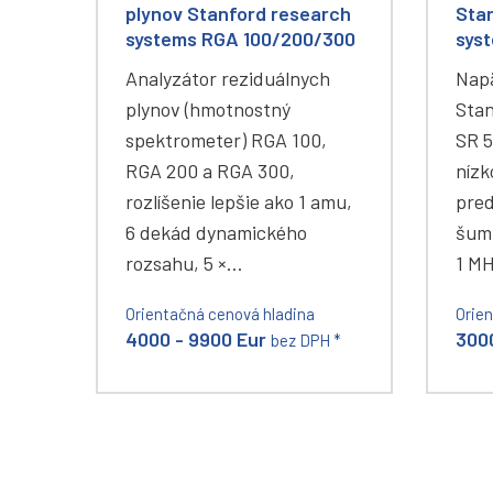
plynov Stanford research
Sta
systems RGA 100/200/300
sys
Analyzátor reziduálnych
Napä
plynov (hmotnostný
Stan
spektrometer) RGA 100,
SR 5
RGA 200 a RGA 300,
níz
rozlíšenie lepšie ako 1 amu,
pred
6 dekád dynamického
šum
rozsahu, 5 ×…
1 M
Orientačná cenová hladina
Orie
4000 - 9900 Eur
3000
bez DPH *