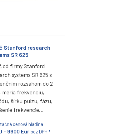
č Stanford research
tems SR 625
č od firmy Stanford
arch systems SR 625 s
enčním rozsahom do 2
 meria frekvenciu,
ódu, šírku pulzu, fázu,
íšenie frekvencie…
ntačná cenová hladina
0 - 9900 Eur
bez DPH *