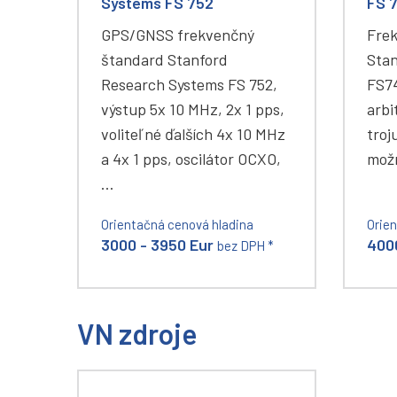
Systems FS 752
FS 
GPS/GNSS frekvenčný
Fre
štandard Stanford
Stan
Research Systems FS 752,
FS74
výstup 5x 10 MHz, 2x 1 pps,
arbi
voliteľné ďalších 4x 10 MHz
troj
a 4x 1 pps, oscilátor OCXO,
mož
…
Orientačná cenová hladina
Orie
3000 - 3950 Eur
400
bez DPH *
VN zdroje