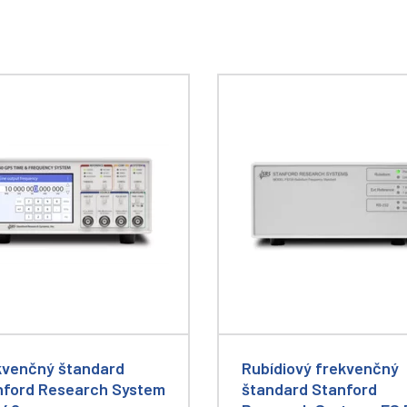
kvenčný štandard
Rubídiový frekvenčný
nford Research System
štandard Stanford