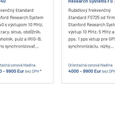
740
Research Systems FS 
kvenčný štandard
Rubídiový frekvenčný
ford Research System
štandard FS725 od firm
0 s výstupom 10 MHz,
Stanford Research Sys
trary, sínus, obdĺžnik,
výstup 10 MHz, 5 MHz a
uholník, pulz a IRIG-B,
pps, 1 pps vstup pre GP
no synchronizovať…
synchronizáciu, nízky…
ntačná cenová hladina
Orientačná cenová hladina
0 - 9900 Eur
4000 - 9900 Eur
bez DPH *
bez DPH