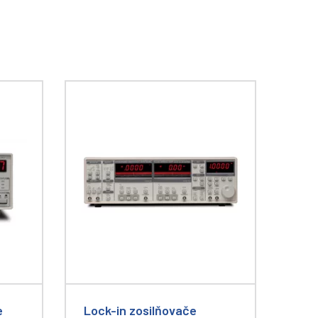
e
Lock-in zosilňovače