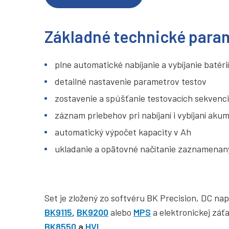
Základné technické para
plne automatické nabíjanie a vybíjanie batér
detailné nastavenie parametrov testov
zostavenie a spúšťanie testovacích sekvenci
záznam priebehov pri nabíjaní i vybíjaní aku
automatický výpočet kapacity v Ah
ukladanie a opätovné načítanie zaznamenan
Set je zložený zo softvéru BK Precision, DC na
BK9115
,
BK9200
alebo
MPS
a elektronickej záť
BK8550
a
HVL
.