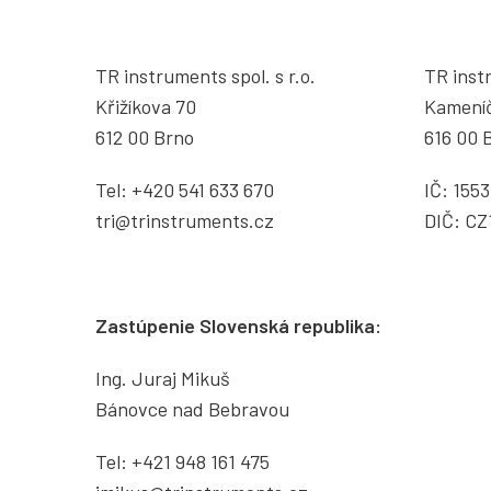
TR instruments spol. s r.o.
TR instr
Křižíkova 70
Kamení
612 00 Brno
616 00 
Tel:
+420 541 633 670
IČ: 155
tri@trinstruments.
cz
DIČ: CZ
Zastúpenie Slovenská republika:
Ing. Juraj Mikuš
Bánovce nad Bebravou
Tel:
+421 948 161 475