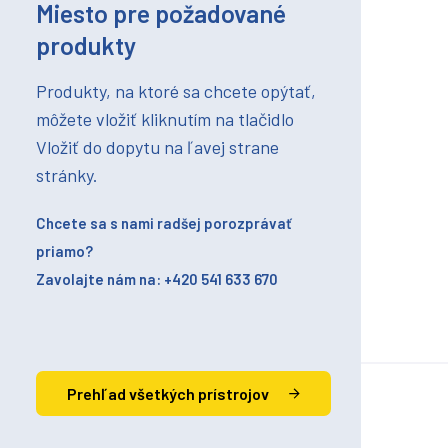
Miesto pre požadované
produkty
Produkty, na ktoré sa chcete opýtať,
môžete vložiť kliknutím na tlačidlo
Vložiť do dopytu na ľavej strane
stránky.
Chcete sa s nami radšej porozprávať
priamo?
Zavolajte nám na: +420 541 633 670
Prehľad všetkých prístrojov