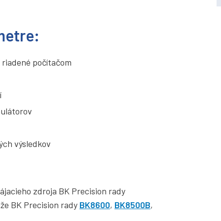
metre:
ií riadené počítačom
í
mulátorov
ých výsledkov
pájacieho zdroja BK Precision rady
aže BK Precision rady
BK8600
,
BK8500B
,