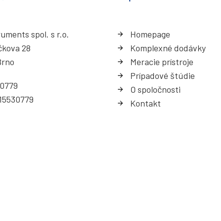
uments spol. s r.o.
Homepage
čkova 28
Komplexné dodávky
Brno
Meracie prístroje
Prípadové štúdie
30779
O spoločnosti
15530779
Kontakt