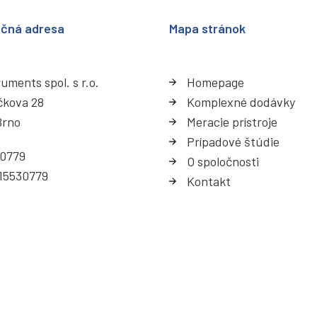
ačná adresa
Mapa stránok
uments spol. s r.o.
Homepage
čkova 28
Komplexné dodávky
Brno
Meracie prístroje
Prípadové štúdie
30779
O spoločnosti
15530779
Kontakt