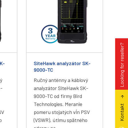
Looking for reseller?
K-
SiteHawk analyzátor SK-
9000-TC
ý
Ručný anténny a káblový
K-
analyzátor SiteHawk SK-
9000-TC od firmy Bird
Technologies. Meranie
Kontakt
SV
pomeru stojatých vĺn PSV
o
(VSWR), útlmu spätného