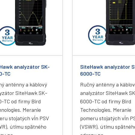
eHawk analyzátor SK-
SiteHawk analyzátor S
0-TC
6000-TC
ý anténny a káblový
Ručný anténny a káblov
yzátor SiteHawk SK-
analyzátor SiteHawk S
-TC od firmy Bird
6000-TC od firmy Bird
nologies. Meranie
Technologies. Meranie
ru stojatých vĺn PSV
pomeru stojatých vĺn P
WR), útlmu spätného
(VSWR), útlmu spätnéh