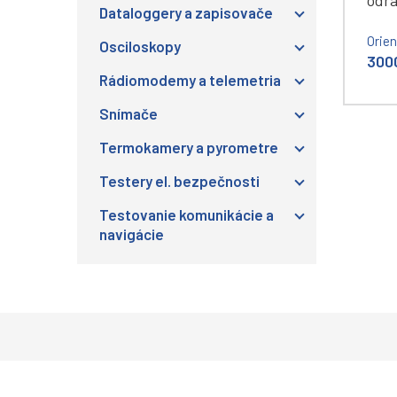
odr
Dataloggery a zapisovače
Orie
Osciloskopy
3000
Rádiomodemy a telemetria
Snímače
Termokamery a pyrometre
Testery el. bezpečnosti
Testovanie komunikácie a
navigácie