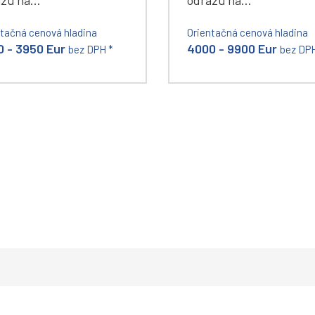
azu na…
odrazu na…
ntačná cenová hladina
Orientačná cenová hladina
 - 3950 Eur
4000 - 9900 Eur
bez DPH *
bez DPH