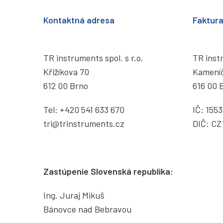
Kontaktná adresa
Faktur
TR instruments spol. s r.o.
TR instr
Křižíkova 70
Kamení
612 00 Brno
616 00 
Tel:
+420 541 633 670
IČ: 155
tri@trinstruments.
cz
DIČ: CZ
Zastúpenie Slovenská republika:
Ing. Juraj Mikuš
Bánovce nad Bebravou