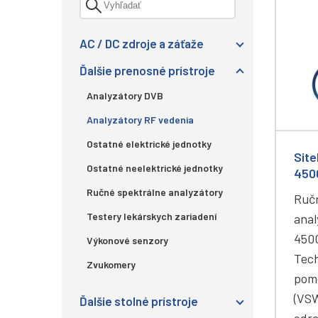
AC / DC zdroje a záťaže
Ďalšie prenosné prístroje
Analyzátory DVB
Analyzátory RF vedenia
Ostatné elektrické jednotky
Sit
Ostatné neelektrické jednotky
450
Ručné spektrálne analyzátory
Ručn
Testery lekárskych zariadení
anal
4500
Výkonové senzory
Tech
Zvukomery
pome
(VS
Ďalšie stolné prístroje