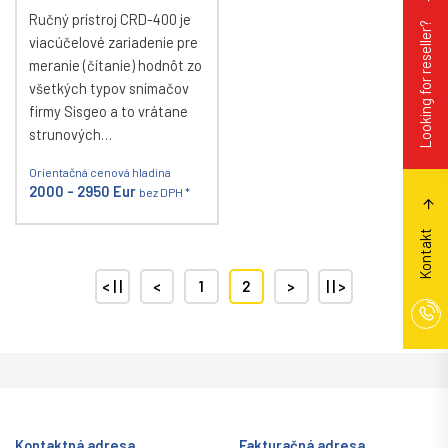
Ručný prístroj CRD-400 je
Looking for reseller?
viacúčelové zariadenie pre
meranie (čítanie) hodnôt zo
všetkých typov snímačov
firmy Sisgeo a to vrátane
strunových…
Orientačná cenová hladina
2000 - 2950 Eur
bez DPH *
Kontakt
< | |
<
1
2
>
| | >
Kontaktná adresa
Fakturačná adresa