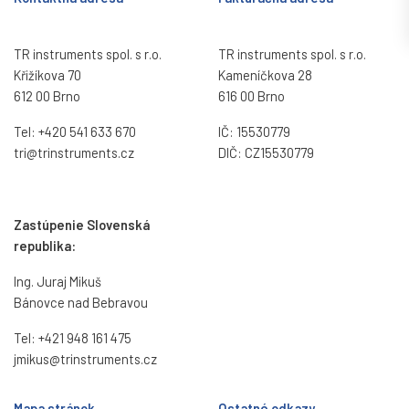
TR instruments spol. s r.o.
TR instruments spol. s r.o.
Křižíkova 70
Kameníčkova 28
612 00 Brno
616 00 Brno
Tel:
+420 541 633 670
IČ: 15530779
tri@trinstruments.
cz
DIČ: CZ15530779
Zastúpenie Slovenská
republika:
Ing. Juraj Mikuš
Bánovce nad Bebravou
Tel:
+421 948 161 475
jmikus@trinstruments.cz
Mapa stránok
Ostatné odkazy